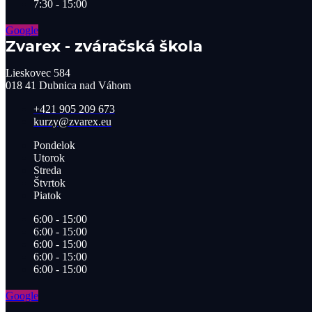
7:30 - 15:00
Google
Zvarex - zváračská škola
Lieskovec 584
018 41 Dubnica nad Váhom​
+421 905 209 673​
kurzy@zvarex.eu
Pondelok
Utorok
Streda
Štvrtok
Piatok
6:00 - 15:00
6:00 - 15:00
6:00 - 15:00
6:00 - 15:00
6:00 - 15:00
Google