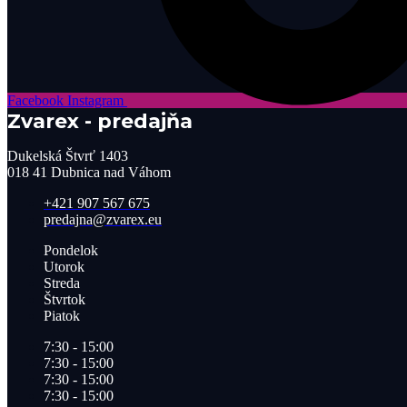
Facebook
Instagram
Zvarex - predajňa
Dukelská Štvrť 1403
018 41 Dubnica nad Váhom
+421 907 567 675
predajna@zvarex.eu
Pondelok
Utorok
Streda
Štvrtok
Piatok
7:30 - 15:00
7:30 - 15:00
7:30 - 15:00
7:30 - 15:00