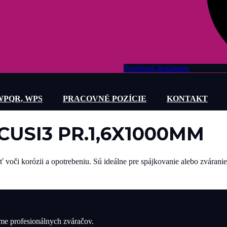
Facebook
Instagram
WPQR, WPS
PRACOVNÉ POZÍCIE
KONTAKT
CUSI3 PR.1,6X1000MM
sť voči korózii a opotrebeniu. Sú ideálne pre spájkovanie alebo zváranie
íme profesionálnych zváračov.