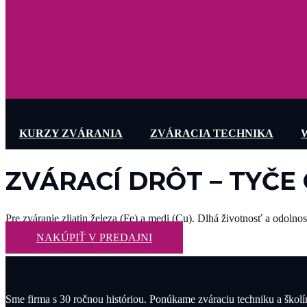
KURZY ZVÁRANIA
ZVÁRACIA TECHNIKA
ZVÁRACÍ DRÔT – TYČE 
Pre zváranie zliatin železa (Fe) a medi (Cu). Dlhá životnosť a odolno
NAKÚPIŤ V PREDAJNI
Sme firma s 30 ročnou históriou. Ponúkame zváraciu techniku a škol