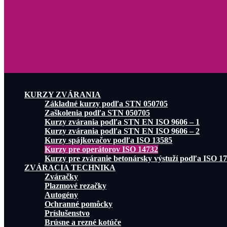
KURZY ZVÁRANIA
Základné kurzy podľa STN 050705
Zaškolenia podľa STN 050705
Kurzy zvárania podľa STN EN ISO 9606 – 1
Kurzy zvárania podľa STN EN ISO 9606 – 2
Kurzy spájkovačov podľa ISO 13585
Kurzy pre operátorov ISO 14732
Kurzy pre zváranie betonársky výstuží podľa ISO 1
ZVÁRACIA TECHNIKA
Zváračky
Plazmové rezačky
Autogény
Ochranné pomôcky
Príslušenstvo
Brúsne a rezné kotúče