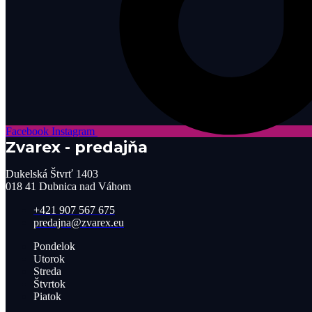
Facebook
Instagram
Zvarex - predajňa
Dukelská Štvrť 1403
018 41 Dubnica nad Váhom
+421 907 567 675
predajna@zvarex.eu
Pondelok
Utorok
Streda
Štvrtok
Piatok