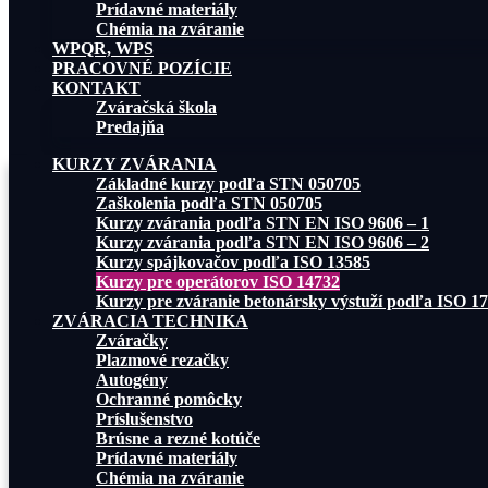
Prídavné materiály
Chémia na zváranie
WPQR, WPS
PRACOVNÉ POZÍCIE
KONTAKT
Zváračská škola
Predajňa
KURZY ZVÁRANIA
Základné kurzy podľa STN 050705
Zaškolenia podľa STN 050705
Kurzy zvárania podľa STN EN ISO 9606 – 1
Kurzy zvárania podľa STN EN ISO 9606 – 2
Kurzy spájkovačov podľa ISO 13585
Kurzy pre operátorov ISO 14732
Kurzy pre zváranie betonársky výstuží podľa ISO 1
ZVÁRACIA TECHNIKA
Zváračky
Plazmové rezačky
Autogény
Ochranné pomôcky
Príslušenstvo
Brúsne a rezné kotúče
Prídavné materiály
Chémia na zváranie