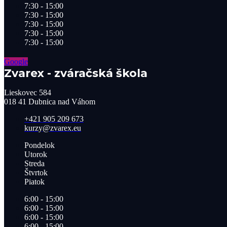
7:30 - 15:00
7:30 - 15:00
7:30 - 15:00
7:30 - 15:00
7:30 - 15:00
Google
Zvarex - zváračská škola
Lieskovec 584
018 41 Dubnica nad Váhom​
+421 905 209 673​
kurzy@zvarex.eu
Pondelok
Utorok
Streda
Štvrtok
Piatok
6:00 - 15:00
6:00 - 15:00
6:00 - 15:00
6:00 - 15:00