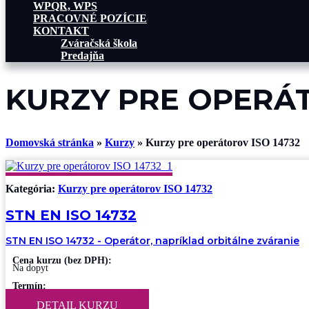
WPQR, WPS
PRACOVNÉ POZÍCIE
KONTAKT
Zváračská škola
Predajňa
KURZY PRE OPERÁT
Domovská stránka
»
Kurzy
»
Kurzy pre operátorov ISO 14732
Kategória:
Kurzy pre operátorov ISO 14732
STN EN ISO 14732
STN EN ISO 14732 - Operátor, napríklad orbitálne zváranie
Cena kurzu (bez DPH):
Na dopyt
Termín:
Dohodou
DETAIL KURZU