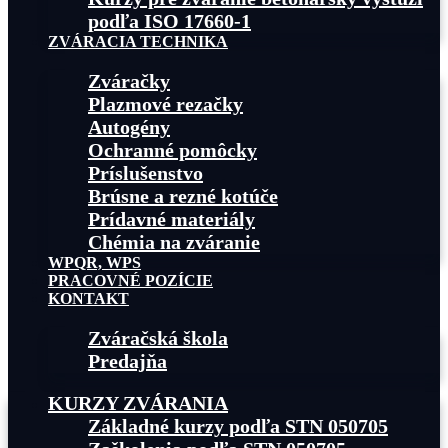
podľa ISO 17660-1
ZVÁRACIA TECHNIKA
Zváračky
Plazmové rezačky
Autogény
Ochranné pomôcky
Príslušenstvo
Brúsne a rezné kotúče
Prídavné materiály
Chémia na zváranie
WPQR, WPS
PRACOVNÉ POZÍCIE
KONTAKT
Zváračská škola
Predajňa
KURZY ZVÁRANIA
Základné kurzy podľa STN 050705