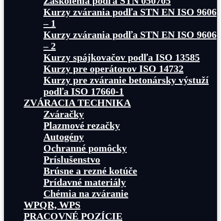
Zaškolenia podľa STN 050705
Kurzy zvárania podľa STN EN ISO 9606
– 1
Kurzy zvárania podľa STN EN ISO 9606
– 2
Kurzy spájkovačov podľa ISO 13585
Kurzy pre operátorov ISO 14732
Kurzy pre zváranie betonársky výstuží
podľa ISO 17660-1
ZVÁRACIA TECHNIKA
Zváračky
Plazmové rezačky
Autogény
Ochranné pomôcky
Príslušenstvo
Brúsne a rezné kotúče
Prídavné materiály
Chémia na zváranie
WPQR, WPS
PRACOVNÉ POZÍCIE