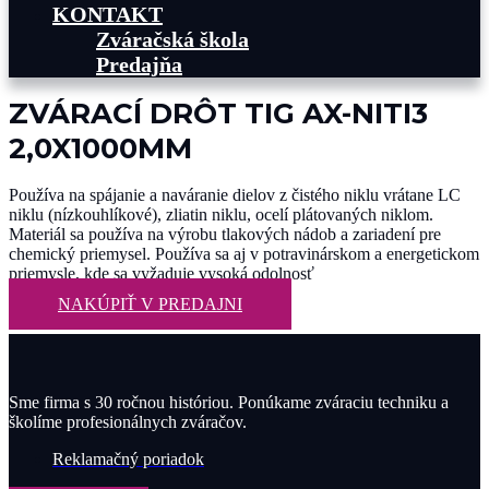
KONTAKT
Zváračská škola
Predajňa
ZVÁRACÍ DRÔT TIG AX-NITI3
2,0X1000MM
Používa na spájanie a naváranie dielov z čistého niklu vrátane LC
niklu (nízkouhlíkové), zliatin niklu, ocelí plátovaných niklom.
Materiál sa používa na výrobu tlakových nádob a zariadení pre
chemický priemysel. Používa sa aj v potravinárskom a energetickom
priemysle, kde sa vyžaduje vysoká odolnosť
NAKÚPIŤ V PREDAJNI
Sme firma s 30 ročnou históriou. Ponúkame zváraciu techniku a
školíme profesionálnych zváračov.
Reklamačný poriadok