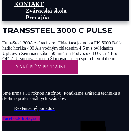
KONTAKT
Zváračská škola
Predajňa
TRANSSTEEL 3000 C PULSE
TransSteel 300A zvárací stroj Chladiaca jednotka FK 5000 Balík
hadíc horáka 400 A s vodným chladením 4,5 m s ovládaním
UpDown Zemniaci kábel 50mm² 5m Podvozok TU Car 4 Pro
OPT/TU spojovací plech Štartovací set so spotrebnými dielmi
NAKÚPIŤ V PREDAJNI
Sme firma s 30 ročnou históriou. Ponúkame zváraciu techniku a
školíme profesionálnych zváračov.
Reklamačný poriadok
Facebook
Instagram