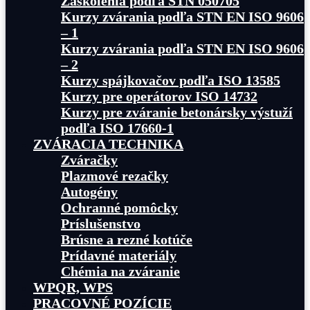
Zaškolenia podľa STN 050705
Kurzy zvárania podľa STN EN ISO 9606
– 1
Kurzy zvárania podľa STN EN ISO 9606
– 2
Kurzy spájkovačov podľa ISO 13585
Kurzy pre operátorov ISO 14732
Kurzy pre zváranie betonársky výstuží
podľa ISO 17660-1
ZVÁRACIA TECHNIKA
Zváračky
Plazmové rezačky
Autogény
Ochranné pomôcky
Príslušenstvo
Brúsne a rezné kotúče
Prídavné materiály
Chémia na zváranie
WPQR, WPS
PRACOVNÉ POZÍCIE