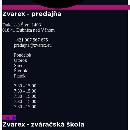
Zvarex - predajňa
Dukelská Štvrť 1403
018 41 Dubnica nad Váhom
+421 907 567 675
predajna@zvarex.eu
Pondelok
Utorok
Streda
Štvrtok
Piatok
7:30 - 15:00
7:30 - 15:00
7:30 - 15:00
7:30 - 15:00
7:30 - 15:00
Google
Zvarex - zváračská škola