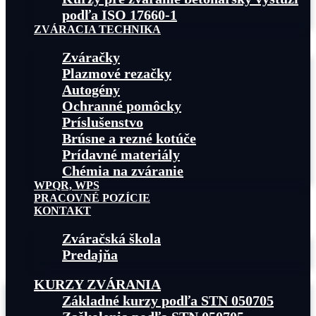
podľa ISO 17660-1
ZVÁRACIA TECHNIKA
Zváračky
Plazmové rezačky
Autogény
Ochranné pomôcky
Príslušenstvo
Brúsne a rezné kotúče
Prídavné materiály
Chémia na zváranie
WPQR, WPS
PRACOVNÉ POZÍCIE
KONTAKT
Zváračská škola
Predajňa
KURZY ZVÁRANIA
Základné kurzy podľa STN 050705