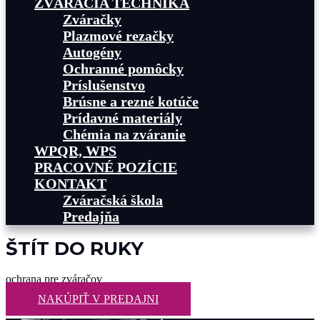
ZVÁRACIA TECHNIKA
Zváračky
Plazmové rezačky
Autogény
Ochranné pomôcky
Príslušenstvo
Brúsne a rezné kotúče
Prídavné materiály
Chémia na zváranie
WPQR, WPS
PRACOVNÉ POZÍCIE
KONTAKT
Zváračská škola
Predajňa
ŠTÍT DO RUKY
ochrana pre zváračov
NAKÚPIŤ V PREDAJNI