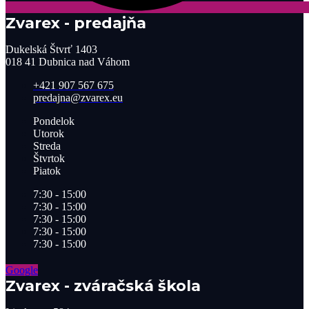
Zvarex - predajňa
Dukelská Štvrť 1403
018 41 Dubnica nad Váhom
+421 907 567 675
predajna@zvarex.eu
Pondelok
Utorok
Streda
Štvrtok
Piatok
7:30 - 15:00
7:30 - 15:00
7:30 - 15:00
7:30 - 15:00
7:30 - 15:00
Google
Zvarex - zváračská škola