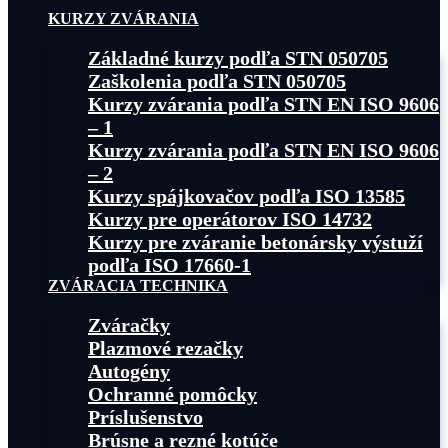
KURZY ZVÁRANIA
Základné kurzy podľa STN 050705
Zaškolenia podľa STN 050705
Kurzy zvárania podľa STN EN ISO 9606
– 1
Kurzy zvárania podľa STN EN ISO 9606
– 2
Kurzy spájkovačov podľa ISO 13585
Kurzy pre operátorov ISO 14732
Kurzy pre zváranie betonársky výstuží
podľa ISO 17660-1
ZVÁRACIA TECHNIKA
Zváračky
Plazmové rezačky
Autogény
Ochranné pomôcky
Príslušenstvo
Brúsne a rezné kotúče