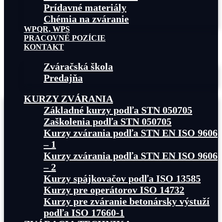
Prídavné materiály
Chémia na zváranie
WPQR, WPS
PRACOVNÉ POZÍCIE
KONTAKT
Zváračská škola
Predajňa
KURZY ZVÁRANIA
Základné kurzy podľa STN 050705
Zaškolenia podľa STN 050705
Kurzy zvárania podľa STN EN ISO 9606
– 1
Kurzy zvárania podľa STN EN ISO 9606
– 2
Kurzy spájkovačov podľa ISO 13585
Kurzy pre operátorov ISO 14732
Kurzy pre zváranie betonársky výstuží
podľa ISO 17660-1