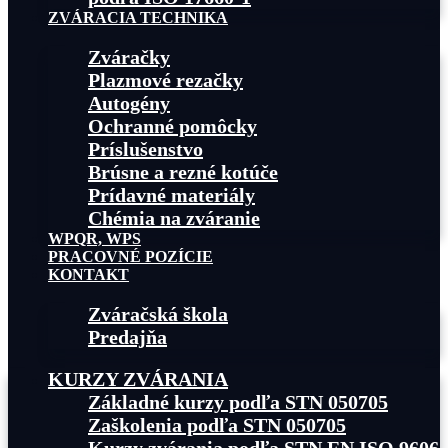
ZVÁRACIA TECHNIKA
Zváračky
Plazmové rezačky
Autogény
Ochranné pomôcky
Príslušenstvo
Brúsne a rezné kotúče
Prídavné materiály
Chémia na zváranie
WPQR, WPS
PRACOVNÉ POZÍCIE
KONTAKT
Zváračská škola
Predajňa
KURZY ZVÁRANIA
Základné kurzy podľa STN 050705
Zaškolenia podľa STN 050705