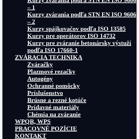
Kurzy zvárania podľa STN EN ISO 9606
– 1
Kurzy zvárania podľa STN EN ISO 9606
– 2
Kurzy spájkovačov podľa ISO 13585
Kurzy pre operátorov ISO 14732
Kurzy pre zváranie betonársky výstuží
podľa ISO 17660-1
ZVÁRACIA TECHNIKA
Zváračky
Plazmové rezačky
Autogény
Ochranné pomôcky
Príslušenstvo
Brúsne a rezné kotúče
Prídavné materiály
Chémia na zváranie
WPQR, WPS
PRACOVNÉ POZÍCIE
KONTAKT