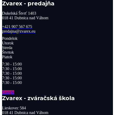
Zvarex - predajňa
Dukelská Štvrť 1403
018 41 Dubnica nad Váhom
+421 907 567 675
predajna@zvarex.eu
Pondelok
Utorok
Streda
Štvrtok
Piatok
7:30 - 15:00
7:30 - 15:00
7:30 - 15:00
7:30 - 15:00
7:30 - 15:00
Google
Zvarex - zváračská škola
Lieskovec 584
018 41 Dubnica nad Váhom​