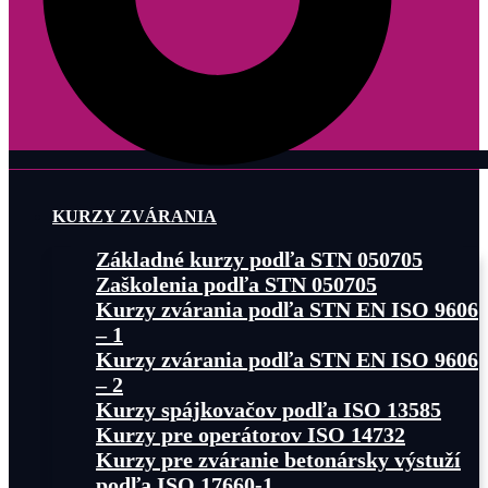
KURZY ZVÁRANIA
Základné kurzy podľa STN 050705
Zaškolenia podľa STN 050705
Kurzy zvárania podľa STN EN ISO 9606
– 1
Kurzy zvárania podľa STN EN ISO 9606
– 2
Kurzy spájkovačov podľa ISO 13585
Kurzy pre operátorov ISO 14732
Kurzy pre zváranie betonársky výstuží
podľa ISO 17660-1