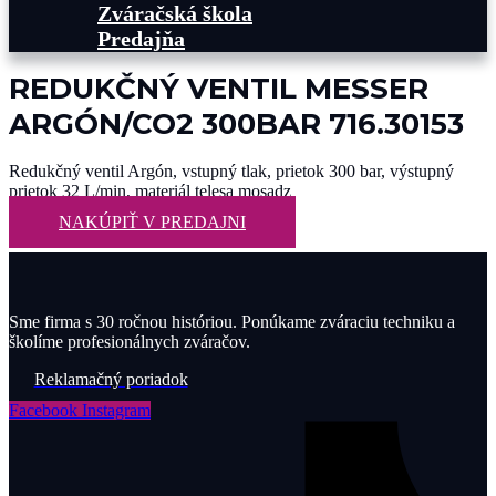
Zváračská škola
Predajňa
REDUKČNÝ VENTIL MESSER
ARGÓN/CO2 300BAR 716.30153
Redukčný ventil Argón, vstupný tlak, prietok 300 bar, výstupný
prietok 32 L/min, materiál telesa mosadz
NAKÚPIŤ V PREDAJNI
Sme firma s 30 ročnou históriou. Ponúkame zváraciu techniku a
školíme profesionálnych zváračov.
Reklamačný poriadok
Facebook
Instagram