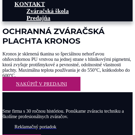
KONTAKT
Zváračská škola
Predajňa
OCHRANNÁ ZVÁRAČSKÁ
PLACHTA KRONOS
Kronos je sklenená tkanina so špeciálnou nehorľavou
ohňovzdornou PU vrstvou na jednej strane s hliníkovými pigmetmi,
ktorá zvyšuje protišmykové a pevnostné, odolnostné vlastnosti
plachty. Maximálna teplota používania je do 550°C, krátkodobo do
600°C.
NAKÚPIŤ V PREDAJNI
Sme firma s 30 ročnou históriou. Ponúkame zváraciu techniku a
školíme profesionálnych zváračov.
Reklamačný poriadok