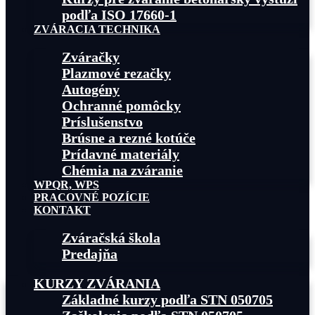
podľa ISO 17660-1
ZVÁRACIA TECHNIKA
Zváračky
Plazmové rezačky
Autogény
Ochranné pomôcky
Príslušenstvo
Brúsne a rezné kotúče
Prídavné materiály
Chémia na zváranie
WPQR, WPS
PRACOVNÉ POZÍCIE
KONTAKT
Zváračská škola
Predajňa
KURZY ZVÁRANIA
Základné kurzy podľa STN 050705