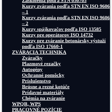
Zaškolenia podľa STN 050705
Kurzy zvárania podľa STN EN ISO 9606
– 1
Kurzy zvárania podľa STN EN ISO 9606
– 2
Kurzy spájkovačov podľa ISO 13585
Kurzy pre operátorov ISO 14732
Kurzy pre zváranie betonársky výstuží
podľa ISO 17660-1
ZVÁRACIA TECHNIKA
Zváračky
Plazmové rezačky
Autogény
Ochranné pomôcky
Príslušenstvo
Brúsne a rezné kotúče
Prídavné materiály
Chémia na zváranie
WPQR, WPS
PRACOVNÉ POZÍCIE