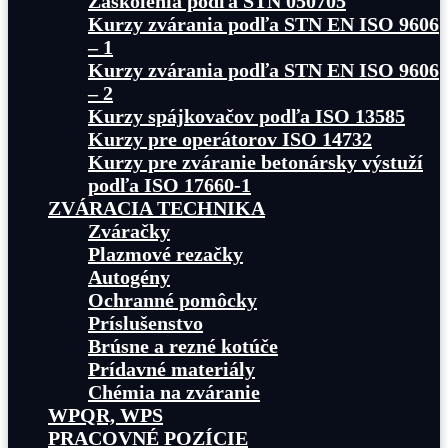
Zaškolenia podľa STN 050705
Kurzy zvárania podľa STN EN ISO 9606
– 1
Kurzy zvárania podľa STN EN ISO 9606
– 2
Kurzy spájkovačov podľa ISO 13585
Kurzy pre operátorov ISO 14732
Kurzy pre zváranie betonársky výstuží
podľa ISO 17660-1
ZVÁRACIA TECHNIKA
Zváračky
Plazmové rezačky
Autogény
Ochranné pomôcky
Príslušenstvo
Brúsne a rezné kotúče
Prídavné materiály
Chémia na zváranie
WPQR, WPS
PRACOVNÉ POZÍCIE