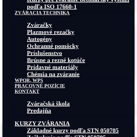
podľa ISO 17660-1
ZVÁRACIA TECHNIKA
Zváračky
Plazmové rezačky
Autogény
Ochranné pomôcky
Príslušenstvo
Brúsne a rezné kotúče
Prídavné materiály
Chémia na zváranie
WPQR, WPS
PRACOVNÉ POZÍCIE
KONTAKT
Zváračská škola
Predajňa
KURZY ZVÁRANIA
Základné kurzy podľa STN 050705