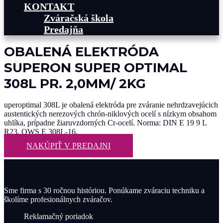
KONTAKT
Zváračská škola
Predajňa
OBALENÁ ELEKTRÓDA
SUPERON SUPER OPTIMAL
308L PR. 2,0MM/ 2KG
uperoptimal 308L je obalená elektróda pre zváranie nehrdzavejúcich
austentických nerezových chrón-niklových ocelí s nízkym obsahom
uhlíka, prípadne žiaruvzdorných Cr-ocelí. Norma: DIN E 19 9 L
R23, QWS E 308L-16.
NAKÚPIŤ V PREDAJNI
Sme firma s 30 ročnou históriou. Ponúkame zváraciu techniku a
školíme profesionálnych zváračov.
Reklamačný poriadok