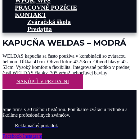
WPQR, WPS
PRACOVNÉ POZÍCIE
KONTAKT
Zváračská škola
Predajňa
KAPUCŇA WELDAS – MODRÁ
WELDAS kapucňa sa často používa v kombinácií so zváracou
helmou. Dĺžka: 41cm. Obvod krku: 42-53cm. Obvod hlavy: 42-
53cm. Vysoký komfort a flexibilita. Integrované potítko v prednej
časti WELDAS čiapky. 305 gr/m2 nehorľavej bavlny
NAKÚPIŤ V PREDAJNI
Sme firma s 30 ročnou históriou. Ponúkame zváraciu techniku a
školíme profesionálnych zváračov.
Reklamačný poriadok
Facebook
Instagram