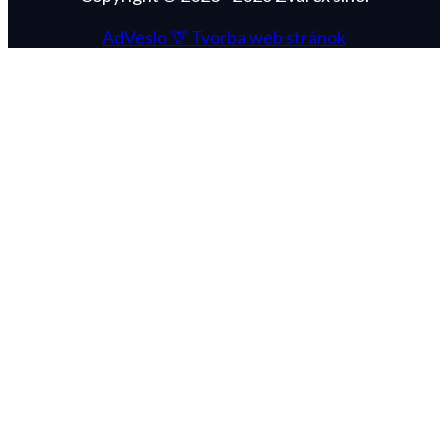
AdVeslo 🦒
Tvorba web stránok