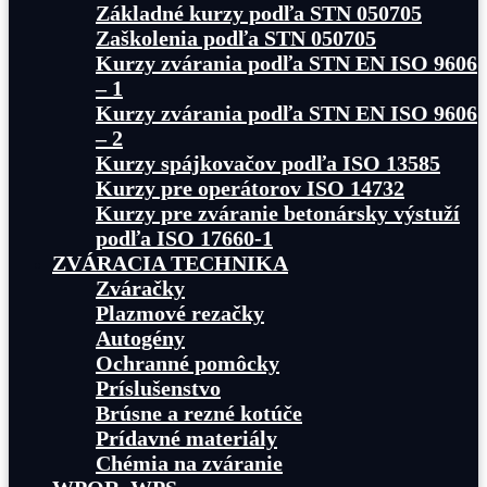
Základné kurzy podľa STN 050705
Zaškolenia podľa STN 050705
Kurzy zvárania podľa STN EN ISO 9606
– 1
Kurzy zvárania podľa STN EN ISO 9606
– 2
Kurzy spájkovačov podľa ISO 13585
Kurzy pre operátorov ISO 14732
Kurzy pre zváranie betonársky výstuží
podľa ISO 17660-1
ZVÁRACIA TECHNIKA
Zváračky
Plazmové rezačky
Autogény
Ochranné pomôcky
Príslušenstvo
Brúsne a rezné kotúče
Prídavné materiály
Chémia na zváranie