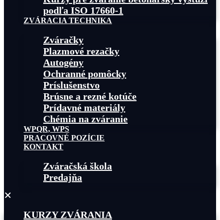
podľa ISO 17660-1
ZVÁRACIA TECHNIKA
Zváračky
Plazmové rezačky
Autogény
Ochranné pomôcky
Príslušenstvo
Brúsne a rezné kotúče
Prídavné materiály
Chémia na zváranie
WPQR, WPS
PRACOVNÉ POZÍCIE
KONTAKT
Zváračská škola
Predajňa
KURZY ZVÁRANIA