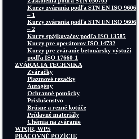
Zaškolenia podľa STN 050705
Kurzy zvárania podľa STN EN ISO 9606
– 1
Kurzy zvárania podľa STN EN ISO 9606
– 2
Kurzy spájkovačov podľa ISO 13585
Kurzy pre operátorov ISO 14732
Kurzy pre zváranie betonársky výstuží
podľa ISO 17660-1
ZVÁRACIA TECHNIKA
Zváračky
Plazmové rezačky
Autogény
Ochranné pomôcky
Príslušenstvo
Brúsne a rezné kotúče
Prídavné materiály
Chémia na zváranie
WPQR, WPS
PRACOVNÉ POZÍCIE