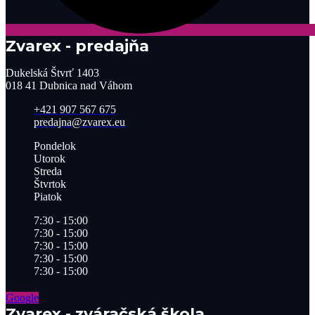
Zvarex - predajňa
Dukelská Štvrť 1403
018 41 Dubnica nad Váhom
+421 907 567 675
predajna@zvarex.eu
Pondelok
Utorok
Streda
Štvrtok
Piatok
7:30 - 15:00
7:30 - 15:00
7:30 - 15:00
7:30 - 15:00
7:30 - 15:00
Google
Zvarex - zváračská škola