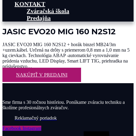
KONTAKT
Zváračská škola
Predajňa
JASIC EVO20 MIG 160 N2S12
JASIC EVO20 MIG 160 N2S12 + horák binzel MB24/3m
+uzem.kábel. Určená na drôty s priemerom 0,8 mm a 1,0 mm na 5
kg cievkach. Technológia ABAP -automatické vyrovnávanie
prúdenia vzduchu, LED Display, Smart LIFT TIG, priehradka na
príslušenstvo…
NAKÚPIŤ V PREDAJNI
Sme firma s 30 ročnou históriou. Ponúkame zváraciu techniku a
školíme profesionálnych zváračov.
Reklamačný poriadok
Facebook
Instagram