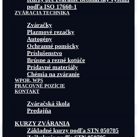
podľa ISO 17660-1
ZVÁRACIA TECHNIKA
Zváračky
Plazmové rezačky
Autogény
Ochranné pomôcky
Príslušenstvo
Brúsne a rezné kotúče
Prídavné materiály
Chémia na zváranie
WPQR, WPS
PRACOVNÉ POZÍCIE
KONTAKT
Zváračská škola
Predajňa
KURZY ZVÁRANIA
Základné kurzy podľa STN 050705