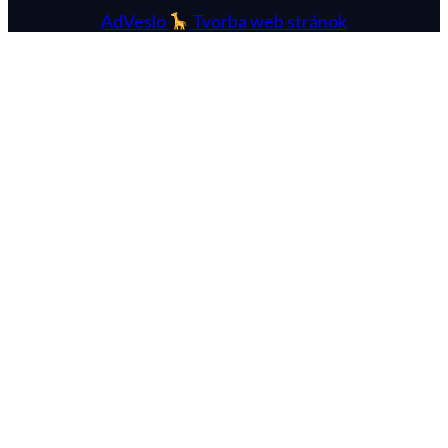
AdVeslo
Tvorba web stránok