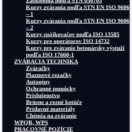
Zaškolenia podľa STN 050705
Kurzy zvárania podľa STN EN ISO 9606
– 1
Kurzy zvárania podľa STN EN ISO 9606
– 2
Kurzy spájkovačov podľa ISO 13585
Kurzy pre operátorov ISO 14732
Kurzy pre zváranie betonársky výstuží
podľa ISO 17660-1
ZVÁRACIA TECHNIKA
Zváračky
Plazmové rezačky
Autogény
Ochranné pomôcky
Príslušenstvo
Brúsne a rezné kotúče
Prídavné materiály
Chémia na zváranie
WPQR, WPS
PRACOVNÉ POZÍCIE