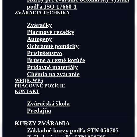
podľa ISO 17660-1
ZVÁRACIA TECHNIKA
Zváračky
Plazmové rezačky
Autogény
Ochranné pomôcky
Príslušenstvo
Brúsne a rezné kotúče
Prídavné materiály
Chémia na zváranie
WPQR, WPS
PRACOVNÉ POZÍCIE
KONTAKT
Zváračská škola
Predajňa
KURZY ZVÁRANIA
Základné kurzy podľa STN 050705