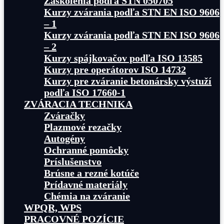
Zaškolenia podľa STN 050705
Kurzy zvárania podľa STN EN ISO 9606
– 1
Kurzy zvárania podľa STN EN ISO 9606
– 2
Kurzy spájkovačov podľa ISO 13585
Kurzy pre operátorov ISO 14732
Kurzy pre zváranie betonársky výstuží
podľa ISO 17660-1
ZVÁRACIA TECHNIKA
Zváračky
Plazmové rezačky
Autogény
Ochranné pomôcky
Príslušenstvo
Brúsne a rezné kotúče
Prídavné materiály
Chémia na zváranie
WPQR, WPS
PRACOVNÉ POZÍCIE