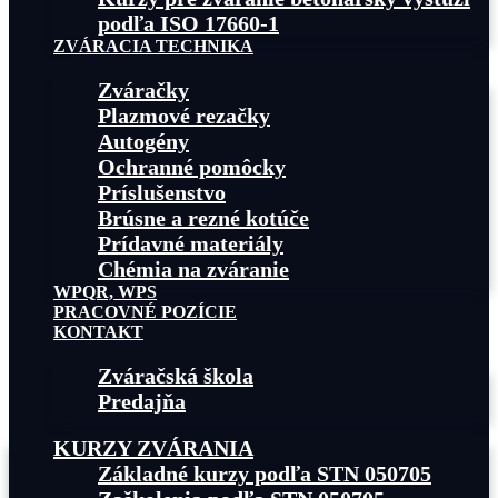
podľa ISO 17660-1
ZVÁRACIA TECHNIKA
Zváračky
Plazmové rezačky
Autogény
Ochranné pomôcky
Príslušenstvo
Brúsne a rezné kotúče
Prídavné materiály
Chémia na zváranie
WPQR, WPS
PRACOVNÉ POZÍCIE
KONTAKT
Zváračská škola
Predajňa
KURZY ZVÁRANIA
Základné kurzy podľa STN 050705