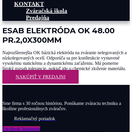
KONTAKT
Zváračská škola
Predajňa
ESAB ELEKTRÓDA OK 48.00
PR.2,0X300MM
Najrozšírenejšia OK bázická elektróda na zváranie nelegovaných a
nízkolegovaných ocelí. Odporúča sa pre konštrukcie vystavené
vysokému statickému a dynamickému zaťaženiu. Má pomerne
široký rozsah tolerancie, pokiaľ ide o chemické zloženie materiálu.
NAKÚPIŤ V PREDAJNI
Sme firma s 30 ročnou históriou. Ponúkame zváraciu techniku a
školíme profesionálnych zváračov.
Reklamačný poriadok
Facebook
Instagram