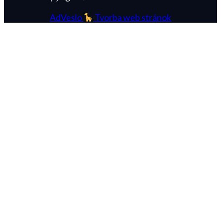
AdVeslo
Tvorba web stránok