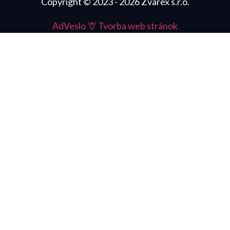
Copyright © 2023 - 2026 Zvarex s.r.o.
AdVeslo 🦒
Tvorba web stránok