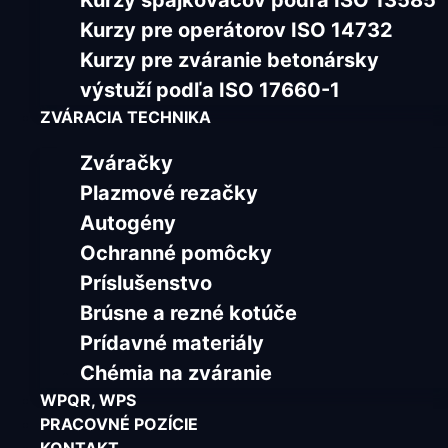
Kurzy spájkovačov podľa ISO 13585
Kurzy pre operátorov ISO 14732
Kurzy pre zváranie betonársky
výstuží podľa ISO 17660-1
ZVÁRACIA TECHNIKA
Zváračky
Plazmové rezačky
Autogény
Ochranné pomôcky
Príslušenstvo
Brúsne a rezné kotúče
Prídavné materiály
Chémia na zváranie
WPQR, WPS
PRACOVNÉ POZÍCIE