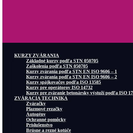
KURZY ZVÁRANIA
Základné kurzy podľa STN 050705
Zaškolenia podľa STN 050705
Kurzy zvárania podľa STN EN ISO 9606 – 1
Kurzy zvárania podľa STN EN ISO 9606 – 2
Kurzy spájkovačov podľa ISO 13585
Kurzy pre operátorov ISO 14732
Kurzy pre zváranie betonársky výstuží podľa ISO 1
ZVÁRACIA TECHNIKA
Zváračky
Plazmové rezačky
Autogény
Ochranné pomôcky
Príslušenstvo
Brúsne a rezné kotúče