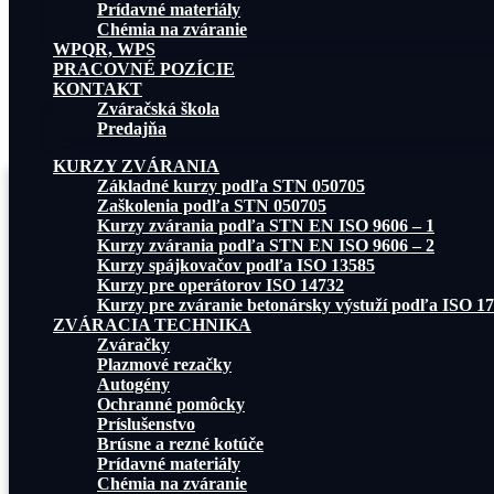
Prídavné materiály
Chémia na zváranie
WPQR, WPS
PRACOVNÉ POZÍCIE
KONTAKT
Zváračská škola
Predajňa
KURZY ZVÁRANIA
Základné kurzy podľa STN 050705
Zaškolenia podľa STN 050705
Kurzy zvárania podľa STN EN ISO 9606 – 1
Kurzy zvárania podľa STN EN ISO 9606 – 2
Kurzy spájkovačov podľa ISO 13585
Kurzy pre operátorov ISO 14732
Kurzy pre zváranie betonársky výstuží podľa ISO 1
ZVÁRACIA TECHNIKA
Zváračky
Plazmové rezačky
Autogény
Ochranné pomôcky
Príslušenstvo
Brúsne a rezné kotúče
Prídavné materiály
Chémia na zváranie