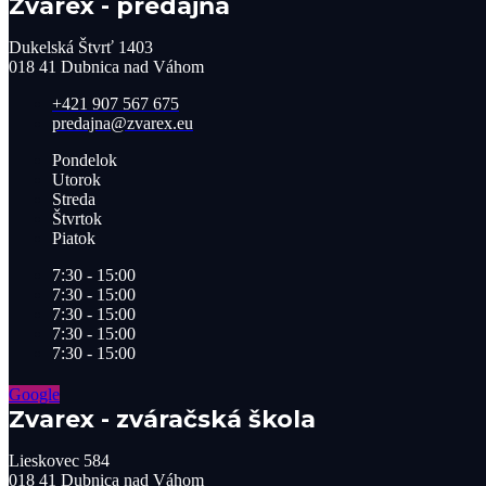
Zvarex - predajňa
Dukelská Štvrť 1403
018 41 Dubnica nad Váhom
+421 907 567 675
predajna@zvarex.eu
Pondelok
Utorok
Streda
Štvrtok
Piatok
7:30 - 15:00
7:30 - 15:00
7:30 - 15:00
7:30 - 15:00
7:30 - 15:00
Google
Zvarex - zváračská škola
Lieskovec 584
018 41 Dubnica nad Váhom​