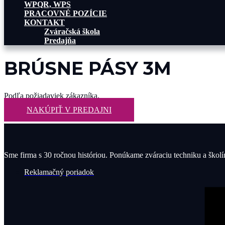
WPQR, WPS
PRACOVNÉ POZÍCIE
KONTAKT
Zváračská škola
Predajňa
BRÚSNE PÁSY 3M
Podľa požiadaviek zákazníka.
NAKÚPIŤ V PREDAJNI
Sme firma s 30 ročnou históriou. Ponúkame zváraciu techniku a škol
Reklamačný poriadok