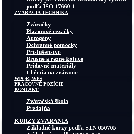
podľa ISO 17660-1
ZVÁRACIA TECHNIKA
Zváračky
Plazmové rezačky
Autogény
Ochranné pomôcky
Príslušenstvo
Brúsne a rezné kotúče
Prídavné materiály
Chémia na zváranie
WPQR, WPS
PRACOVNÉ POZÍCIE
KONTAKT
Zváračská škola
Predajňa
KURZY ZVÁRANIA
Základné kurzy podľa STN 050705