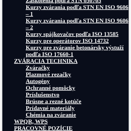
Zaškolenia podľa STN 050705
Kurzy zvárania podľa STN EN ISO 9606
– 1
Kurzy zvárania podľa STN EN ISO 9606
– 2
Kurzy spájkovačov podľa ISO 13585
Kurzy pre operátorov ISO 14732
Kurzy pre zváranie betonársky výstuží
podľa ISO 17660-1
ZVÁRACIA TECHNIKA
Zváračky
Plazmové rezačky
Autogény
Ochranné pomôcky
Príslušenstvo
Brúsne a rezné kotúče
Prídavné materiály
Chémia na zváranie
WPQR, WPS
PRACOVNÉ POZÍCIE