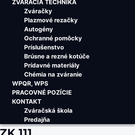
ZVÁRACIA TECHNIKA
Zváračky
Plazmové rezačky
Autogény
Ochranné pomôcky
Príslušenstvo
Brúsne a rezné kotúče
Prídavné materiály
Chémia na zváranie
WPQR, WPS
PRACOVNÉ POZÍCIE
KONTAKT
Zváračská škola
Predajňa
ZK 111