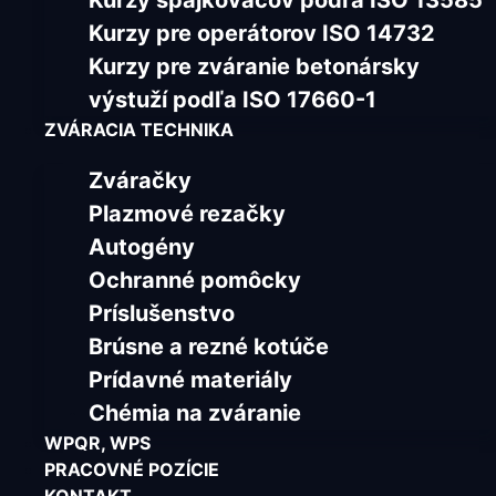
Kurzy spájkovačov podľa ISO 13585
Kurzy pre operátorov ISO 14732
Kurzy pre zváranie betonársky
výstuží podľa ISO 17660-1
ZVÁRACIA TECHNIKA
Zváračky
Plazmové rezačky
Autogény
Ochranné pomôcky
Príslušenstvo
Brúsne a rezné kotúče
Prídavné materiály
Chémia na zváranie
WPQR, WPS
PRACOVNÉ POZÍCIE