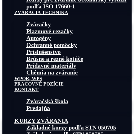
podľa ISO 17660-1
ZVÁRACIA TECHNIKA
Zváračky
Plazmové rezačky
Autogény
Ochranné pomôcky
Príslušenstvo
Brúsne a rezné kotúče
Prídavné materiály
Chémia na zváranie
WPQR, WPS
PRACOVNÉ POZÍCIE
KONTAKT
Zváračská škola
Predajňa
KURZY ZVÁRANIA
Základné kurzy podľa STN 050705