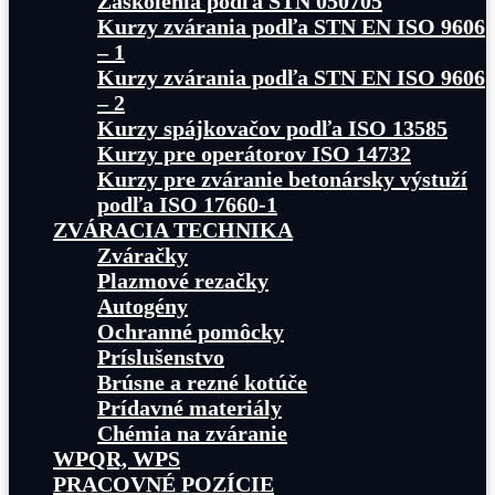
Zaškolenia podľa STN 050705
Kurzy zvárania podľa STN EN ISO 9606
– 1
Kurzy zvárania podľa STN EN ISO 9606
– 2
Kurzy spájkovačov podľa ISO 13585
Kurzy pre operátorov ISO 14732
Kurzy pre zváranie betonársky výstuží
podľa ISO 17660-1
ZVÁRACIA TECHNIKA
Zváračky
Plazmové rezačky
Autogény
Ochranné pomôcky
Príslušenstvo
Brúsne a rezné kotúče
Prídavné materiály
Chémia na zváranie
WPQR, WPS
PRACOVNÉ POZÍCIE