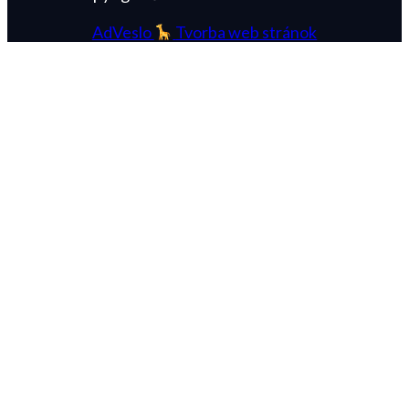
AdVeslo
Tvorba web stránok