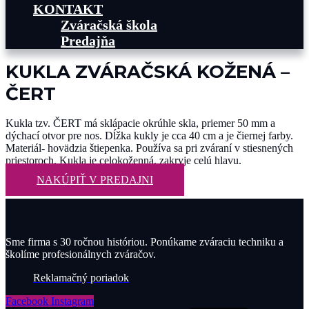
KONTAKT
Zváračská škola
Predajňa
KUKLA ZVÁRAČSKÁ KOŽENÁ –
ČERT
Kukla tzv. ČERT má sklápacie okrúhle skla, priemer 50 mm a
dýchací otvor pre nos. Dĺžka kukly je cca 40 cm a je čiernej farby.
Materiál- hovädzia štiepenka. Používa sa pri zváraní v stiesnených
priestoroch. Kukla je celokoženná, zakryje celú hlavu.
NAKÚPIŤ V PREDAJNI
Sme firma s 30 ročnou históriou. Ponúkame zváraciu techniku a
školíme profesionálnych zváračov.
Reklamačný poriadok
Facebook
Instagram