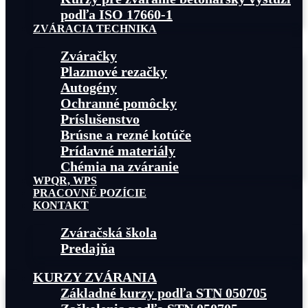
podľa ISO 17660-1
ZVÁRACIA TECHNIKA
Zváračky
Plazmové rezačky
Autogény
Ochranné pomôcky
Príslušenstvo
Brúsne a rezné kotúče
Prídavné materiály
Chémia na zváranie
WPQR, WPS
PRACOVNÉ POZÍCIE
KONTAKT
Zváračská škola
Predajňa
KURZY ZVÁRANIA
Základné kurzy podľa STN 050705