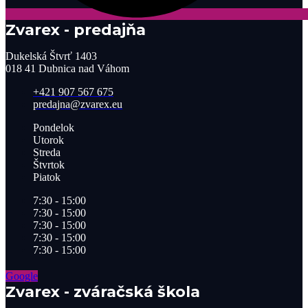
Zvarex - predajňa
Dukelská Štvrť 1403
018 41 Dubnica nad Váhom
+421 907 567 675
predajna@zvarex.eu
Pondelok
Utorok
Streda
Štvrtok
Piatok
7:30 - 15:00
7:30 - 15:00
7:30 - 15:00
7:30 - 15:00
7:30 - 15:00
Google
Zvarex - zváračská škola