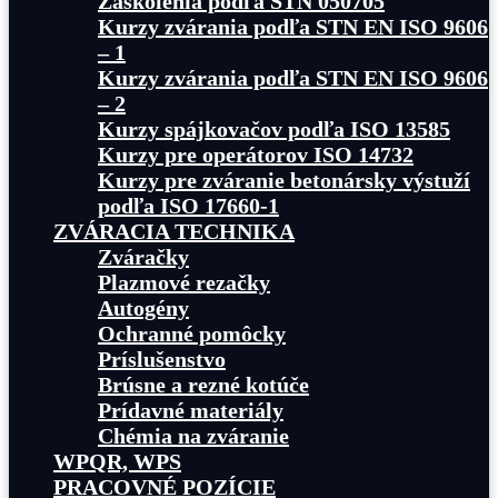
Zaškolenia podľa STN 050705
Kurzy zvárania podľa STN EN ISO 9606
– 1
Kurzy zvárania podľa STN EN ISO 9606
– 2
Kurzy spájkovačov podľa ISO 13585
Kurzy pre operátorov ISO 14732
Kurzy pre zváranie betonársky výstuží
podľa ISO 17660-1
ZVÁRACIA TECHNIKA
Zváračky
Plazmové rezačky
Autogény
Ochranné pomôcky
Príslušenstvo
Brúsne a rezné kotúče
Prídavné materiály
Chémia na zváranie
WPQR, WPS
PRACOVNÉ POZÍCIE