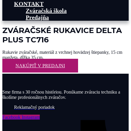
KONTAKT
Zváračská škola
Predajňa
ZVÁRAČSKÉ RUKAVICE DELTA
PLUS TC716
Rukavie zváračské, materiál z vrchnej hovädzej štiepanky, 15 cm
manžeta, dĺžka 35 cm.
NAKÚPIŤ V PREDAJNI
Sme firma s 30 ročnou históriou. Ponúkame zváraciu techniku a
školíme profesionálnych zváračov.
Reklamačný poriadok
Facebook
Instagram