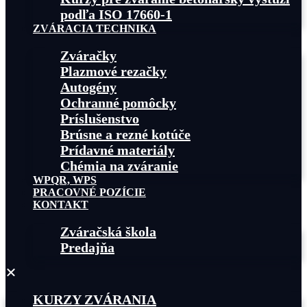
podľa ISO 17660-1
ZVÁRACIA TECHNIKA
Zváračky
Plazmové rezačky
Autogény
Ochranné pomôcky
Príslušenstvo
Brúsne a rezné kotúče
Prídavné materiály
Chémia na zváranie
WPQR, WPS
PRACOVNÉ POZÍCIE
KONTAKT
Zváračská škola
Predajňa
KURZY ZVÁRANIA