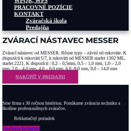
WPQR, WPS
PRACOVNÉ POZÍCIE
KONTAKT
Zváračská škola
Predajňa
ZVÁRACÍ NÁSTAVEC MESSER
Zvárací nástavec od MESSER. Rôzne typy – závisí od rukoväte. K
dispozícii k rukoväti U7, k rukoväti od MESSER starlet 1302 ME,
starlet 2221. K dispozícii : 0,2 – 0,5mm, 0,5 – 1,0 mm, 1,0 – 2,0
mm, 2,0 – 4,0 mm, 4,0 – 6,0 mm, 6,0 -9,0 mm, 9,0 – 14,0 mm
NAKÚPIŤ V PREDAJNI
Sme firma s 30 ročnou históriou. Ponúkame zváraciu techniku a
školíme profesionálnych zváračov.
Reklamačný poriadok
Facebook
Instagram