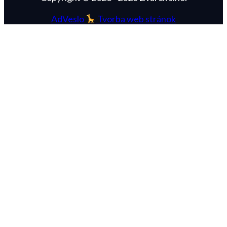
AdVeslo
Tvorba web stránok