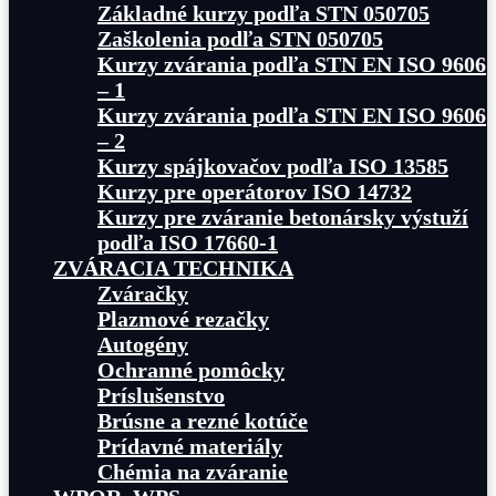
Základné kurzy podľa STN 050705
Zaškolenia podľa STN 050705
Kurzy zvárania podľa STN EN ISO 9606
– 1
Kurzy zvárania podľa STN EN ISO 9606
– 2
Kurzy spájkovačov podľa ISO 13585
Kurzy pre operátorov ISO 14732
Kurzy pre zváranie betonársky výstuží
podľa ISO 17660-1
ZVÁRACIA TECHNIKA
Zváračky
Plazmové rezačky
Autogény
Ochranné pomôcky
Príslušenstvo
Brúsne a rezné kotúče
Prídavné materiály
Chémia na zváranie