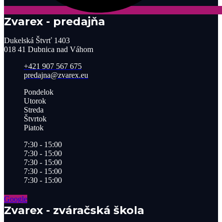
Zvarex - predajňa
Dukelská Štvrť 1403
018 41 Dubnica nad Váhom
+421 907 567 675
predajna@zvarex.eu
Pondelok
Utorok
Streda
Štvrtok
Piatok
7:30 - 15:00
7:30 - 15:00
7:30 - 15:00
7:30 - 15:00
7:30 - 15:00
Google
Zvarex - zváračská škola