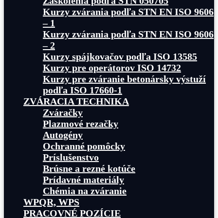
Zaškolenia podľa STN 050705
Kurzy zvárania podľa STN EN ISO 9606
– 1
Kurzy zvárania podľa STN EN ISO 9606
– 2
Kurzy spájkovačov podľa ISO 13585
Kurzy pre operátorov ISO 14732
Kurzy pre zváranie betonársky výstuží
podľa ISO 17660-1
ZVÁRACIA TECHNIKA
Zváračky
Plazmové rezačky
Autogény
Ochranné pomôcky
Príslušenstvo
Brúsne a rezné kotúče
Prídavné materiály
Chémia na zváranie
WPQR, WPS
PRACOVNÉ POZÍCIE