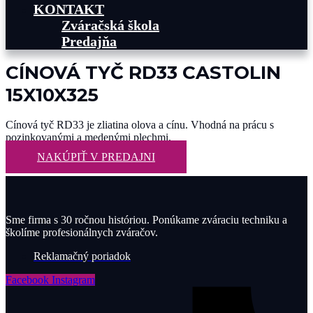
KONTAKT
Zváračská škola
Predajňa
CÍNOVÁ TYČ RD33 CASTOLIN
15X10X325
Cínová tyč RD33 je zliatina olova a cínu. Vhodná na prácu s
pozinkovanými a medenými plechmi.
NAKÚPIŤ V PREDAJNI
Sme firma s 30 ročnou históriou. Ponúkame zváraciu techniku a
školíme profesionálnych zváračov.
Reklamačný poriadok
Facebook
Instagram