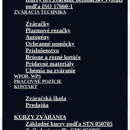
podľa ISO 17660-1
ZVÁRACIA TECHNIKA
Zváračky
Plazmové rezačky
Autogény
Ochranné pomôcky
Príslušenstvo
Brúsne a rezné kotúče
Prídavné materiály
Chémia na zváranie
WPQR, WPS
PRACOVNÉ POZÍCIE
KONTAKT
Zváračská škola
Predajňa
KURZY ZVÁRANIA
Základné kurzy podľa STN 050705