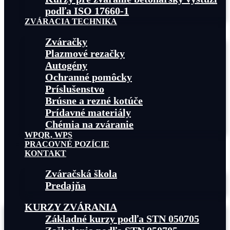
podľa ISO 17660-1
ZVÁRACIA TECHNIKA
Zváračky
Plazmové rezačky
Autogény
Ochranné pomôcky
Príslušenstvo
Brúsne a rezné kotúče
Prídavné materiály
Chémia na zváranie
WPQR, WPS
PRACOVNÉ POZÍCIE
KONTAKT
Zváračská škola
Predajňa
KURZY ZVÁRANIA
Základné kurzy podľa STN 050705