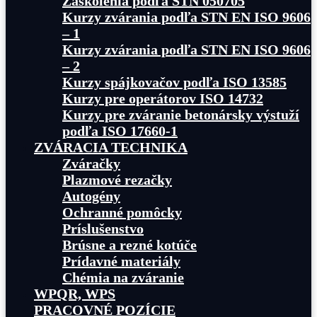
Zaškolenia podľa STN 050705
Kurzy zvárania podľa STN EN ISO 9606
– 1
Kurzy zvárania podľa STN EN ISO 9606
– 2
Kurzy spájkovačov podľa ISO 13585
Kurzy pre operátorov ISO 14732
Kurzy pre zváranie betonársky výstuží
podľa ISO 17660-1
ZVÁRACIA TECHNIKA
Zváračky
Plazmové rezačky
Autogény
Ochranné pomôcky
Príslušenstvo
Brúsne a rezné kotúče
Prídavné materiály
Chémia na zváranie
WPQR, WPS
PRACOVNÉ POZÍCIE